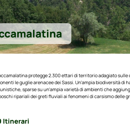
occamalatina
i Roccamalatina protegge 2.300 ettari di territorio adagiato sul
ponenti le guglie arenacee dei Sassi. Un'ampia biodiversità di 
unistiche, sparse su un'ampia varietà di ambienti che aggiungon
oschi ripariali dei greti fluviali ai fenomeni di carsismo delle gro
 Itinerari