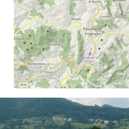
il Parco Regionale dei Sassi di Rocca
Malatina. La strada si chiama via Ponte
Casona, poi prende il nome di via
Fondovalle. Si prosegue per 1.2 km sino a
trovare sulla sinistra dei gradini e il
sentiero CAI 400/2 indicante Pieve di
Trebbio. Lo si segue e si inizia a salire.
Dopo circa 600 metri si incontra il
sentiero 410. Si mantiene sempre la
segnaletica CAI 400/2. Il sentiero
attraversa il parco lungo un percorso
natura immerso nel bosco dove si
possono superare alcuni ponticelli. E' ben
segnalato e manutentato. Lo si segue
sempre fino ad incontrare la strada
asfaltata di via Fondovalle, dopo 2.7 km di
salita. Si prosegue a sinistra verso le
indicazioni di Pieve di Trebbio, che si
raggiunge dopo 360 metri. Si prosegue