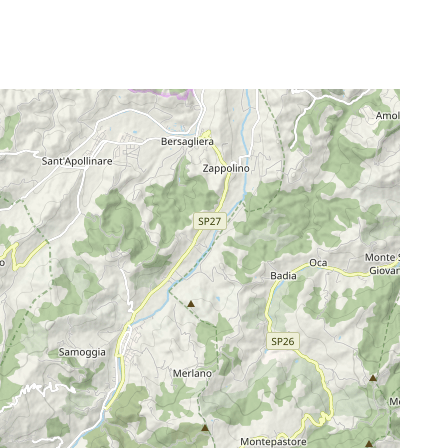
evidente caratteristica di "circuito ad
anello" si adatta a personalizzazioni per
ogni tipo di camminatore/escursionista.
E' possibile, infatti, modificare a piacere le
tappe suggerite a seconda delle esigenze
del momento. L'itinerario consente una
visione completa di tutto il territorio
protetto, sia dal punto di vista
naturalistico o geomorfologico che
storico-architettonico. Percorso nella
sua interezza, il trekking, indicato su
segnaletica verticale con l'acronimo
"TSN", conduce progressivamente nel
cuore dell'area protetta con saliscendi
che attraversano boschi, rii e campi, fino
alle imponenti rupi dei Sassi. Diversi sono
i luoghi di interesse che si possono
apprezzare. Tra i più suggestivi: l'antica