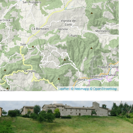
pieve romanica di Trebbio e i borghi di
Castellino delle Formiche, Samone,
Montalbano e Montecorone.
All’escursionista fanno da panorama le
cime del crinale appenninico a sud, la
Pianura padana a nord, fino alle Alpi nelle
giornate più terse. Il trekking proposto
può soddisfare le aspettative anche
dell’escursionista più esigente.
Leaflet
|
© Webmapp
© OpenStreetMap