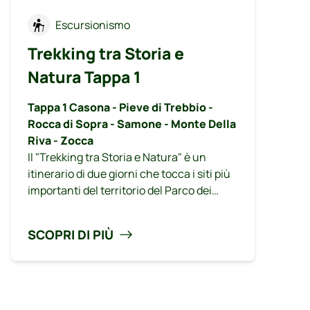
Escursionismo
Trekking tra Storia e
Natura Tappa 1
Tappa 1 Casona - Pieve di Trebbio -
Rocca di Sopra - Samone - Monte Della
Riva - Zocca
Il "Trekking tra Storia e Natura" è un
itinerario di due giorni che tocca i siti più
importanti del territorio del Parco dei
Sassi di Roccamalatina. Il tracciato
ricalca alcuni tra i principali percorsi
SCOPRI DI PIÙ
esistenti all'interno e immediatamente
all'esterno dell'area protetta. Concepito
per avere quale punto di partenza e arrivo
la località Casona di Marano sul Panaro,
con sviluppo verso Zocca, per la sua