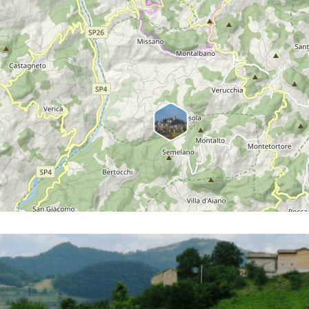
principale asfaltata di via Montalbano (in
curva), si prosegue a salire verso il
cimitero. Si sale per 730 metri e si gira a
destra, seguendo il segnale CAI sulla
pianta, verso una casa che ha sul vialetto
una macina sulla sinistra, il cui ingresso è
caratterizzato da un muro in sassi faccia
a vista un arco. Si costeggia il muro e si
seguono sempre i marcatori CAI 400/3,
proseguendo sempre diritti. Si arriva così,
dopo 550 metri, alla strada asfaltata e si
prosegue sempre diritti, ancora in leggera
salita per un centinaio di metri, svoltando
a destra su strada sterrata seguendo
sentiero CAI 400/3 . La strada scende e
poi sale fino a trovare nuovamente una
strada asfaltata, via Rame, che si segue
andando a destra lungo il sentiero CAI
400/3. Lo si segue sempre andando in