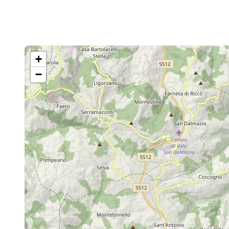
raggiungibile dopo 8 km, e Marano sul
Panaro, che dista da Vignola altri 5 km.
Chi vuole a Vignola può attraversare il
ponte e seguire la tappa T11NL-Savignano
+
sul Panaro-Vignola-Marano sul Panaro, a
ritroso, per raggiungere il colle di
−
Savignano sul Panaro con il castello e la
chiesa della Beata Vergine Assunta. Si
procede altrimenti, sempre lungo il
percorso natura (detto 'Percorso Sole')
per 18,6 km costeggiando sempre la
sponda destra del Panaro. Lo si segue
passando a fianco di Marano sul Panaro,
fino ad arrivare a località Casona, da dove
un ponte poco dopo permette di passare
sull'altro lato del fiume. Superato il ponte,
si prende la strada che sale verso destra,
e poi ancora a destra, il cartello indicante