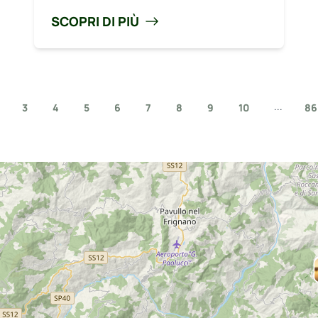
SCOPRI DI PIÙ
...
3
4
5
6
7
8
9
10
86