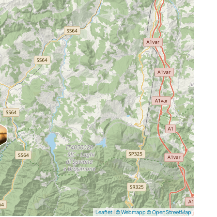
Leaflet
|
© Webmapp
© OpenStreetMap