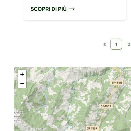
SCOPRI DI PIÙ
1
2
+
−