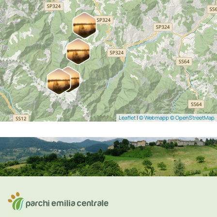
Leaflet
|
© Webmapp
© OpenStreetMap