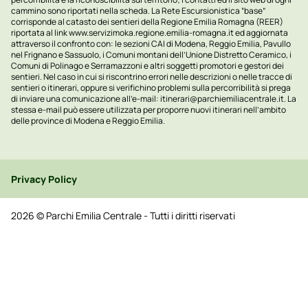
cammino sono riportati nella scheda. La Rete Escursionistica “base”
corrisponde al catasto dei sentieri della Regione Emilia Romagna (REER)
riportata al link
www.servizimoka.regione.emilia-romagna.it
ed aggiornata
attraverso il confronto con: le sezioni CAI di Modena, Reggio Emilia, Pavullo
nel Frignano e Sassuolo, i Comuni montani dell’Unione Distretto Ceramico, i
Comuni di Polinago e Serramazzoni e altri soggetti promotori e gestori dei
sentieri. Nel caso in cui si riscontrino errori nelle descrizioni o nelle tracce di
sentieri o itinerari, oppure si verifichino problemi sulla percorribilità si prega
di inviare una comunicazione all’e-mail:
itinerari@parchiemiliacentrale.it
. La
stessa e-mail può essere utilizzata per proporre nuovi itinerari nell’ambito
delle province di Modena e Reggio Emilia.
Privacy Policy
2026 © Parchi Emilia Centrale - Tutti i diritti riservati