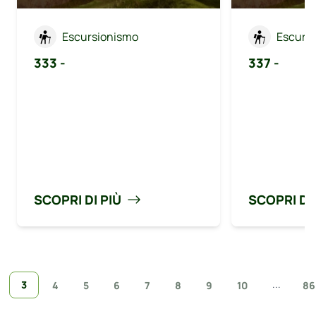
Escursionismo
Escurs
333 -
337 -
SCOPRI DI PIÙ
SCOPRI DI 
...
3
4
5
6
7
8
9
10
86