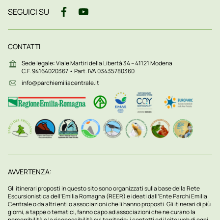
SEGUICI SU
CONTATTI
Sede legale: Viale Martiri della Libertà 34 – 41121 Modena
C.F. 94164020367 • Part. IVA 03435780360
info@parchiemiliacentrale.it
AVVERTENZA:
Gli itinerari proposti in questo sito sono organizzati sulla base della Rete
Escursionistica dell’Emilia Romagna (REER) e ideati dall’Ente Parchi Emilia
Centrale o da altri enti o associazioni che li hanno proposti. Gli itinerari di più
giorni, a tappe o tematici, fanno capo ad associazioni che ne curano la
percorribilità e la riconoscibilità sul territorio; i contatti ed il sito web di ogni