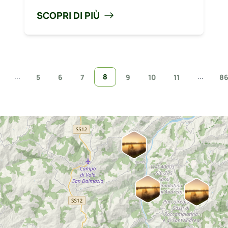
SCOPRI DI PIÙ
...
...
8
5
6
7
9
10
11
8