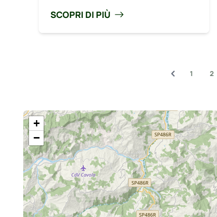
SCOPRI DI PIÙ
1
2
+
−