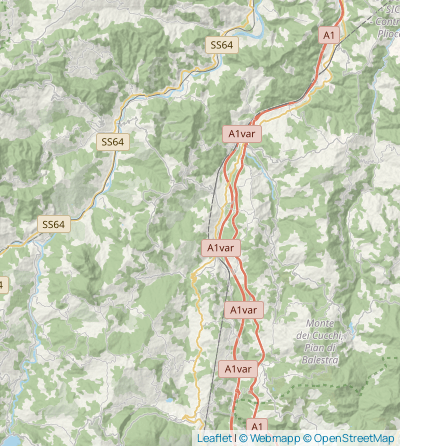
Leaflet
|
© Webmapp
© OpenStreetMap