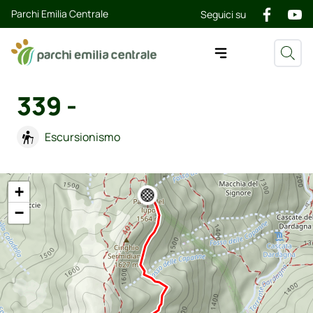
Parchi Emilia Centrale
Seguici su
339 -
Escursionismo
+
−