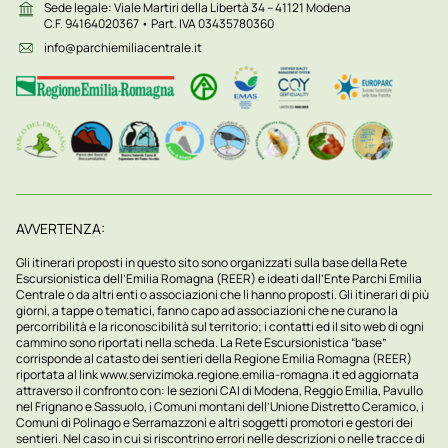
Sede legale: Viale Martiri della Libertà 34 – 41121 Modena
C.F. 94164020367 • Part. IVA 03435780360
info@parchiemiliacentrale.it
AVVERTENZA:
Gli itinerari proposti in questo sito sono organizzati sulla base della Rete
Escursionistica dell’Emilia Romagna (REER) e ideati dall’Ente Parchi Emilia
Centrale o da altri enti o associazioni che li hanno proposti. Gli itinerari di più
giorni, a tappe o tematici, fanno capo ad associazioni che ne curano la
percorribilità e la riconoscibilità sul territorio; i contatti ed il sito web di ogni
cammino sono riportati nella scheda. La Rete Escursionistica “base”
corrisponde al catasto dei sentieri della Regione Emilia Romagna (REER)
riportata al link
www.servizimoka.regione.emilia-romagna.it
ed aggiornata
attraverso il confronto con: le sezioni CAI di Modena, Reggio Emilia, Pavullo
nel Frignano e Sassuolo, i Comuni montani dell’Unione Distretto Ceramico, i
Comuni di Polinago e Serramazzoni e altri soggetti promotori e gestori dei
sentieri. Nel caso in cui si riscontrino errori nelle descrizioni o nelle tracce di