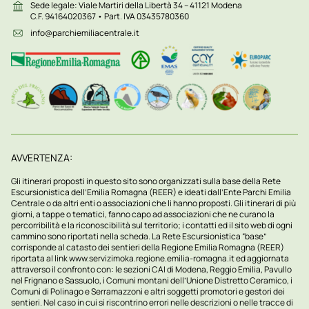
Sede legale: Viale Martiri della Libertà 34 – 41121 Modena
C.F. 94164020367 • Part. IVA 03435780360
info@parchiemiliacentrale.it
AVVERTENZA:
Gli itinerari proposti in questo sito sono organizzati sulla base della Rete
Escursionistica dell’Emilia Romagna (REER) e ideati dall’Ente Parchi Emilia
Centrale o da altri enti o associazioni che li hanno proposti. Gli itinerari di più
giorni, a tappe o tematici, fanno capo ad associazioni che ne curano la
percorribilità e la riconoscibilità sul territorio; i contatti ed il sito web di ogni
cammino sono riportati nella scheda. La Rete Escursionistica “base”
corrisponde al catasto dei sentieri della Regione Emilia Romagna (REER)
riportata al link
www.servizimoka.regione.emilia-romagna.it
ed aggiornata
attraverso il confronto con: le sezioni CAI di Modena, Reggio Emilia, Pavullo
nel Frignano e Sassuolo, i Comuni montani dell’Unione Distretto Ceramico, i
Comuni di Polinago e Serramazzoni e altri soggetti promotori e gestori dei
sentieri. Nel caso in cui si riscontrino errori nelle descrizioni o nelle tracce di