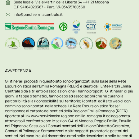
Sede legale: Viale Martiri della Libertà 34 – 41121 Modena
C.F. 94164020367 • Part. IVA 03435780360
info@parchiemiliacentrale.it
AVVERTENZA:
Gli itinerari proposti in questo sito sono organizzati sulla base della Rete
Escursionistica dell’Emilia Romagna (REER) e ideati dall’Ente Parchi Emilia
Centrale o da altri enti o associazioni che li hanno proposti. Gli itinerari di più
giorni, a tappe o tematici, fanno capo ad associazioni che ne curano la
percorribilità e la riconoscibilità sul territorio; i contatti ed il sito web di ogni
cammino sono riportati nella scheda. La Rete Escursionistica “base”
corrisponde al catasto dei sentieri della Regione Emilia Romagna (REER)
riportata al link
www.servizimoka.regione.emilia-romagna.it
ed aggiornata
attraverso il confronto con: le sezioni CAI di Modena, Reggio Emilia, Pavullo
nel Frignano e Sassuolo, i Comuni montani dell’Unione Distretto Ceramico, i
Comuni di Polinago e Serramazzoni e altri soggetti promotori e gestori dei
sentieri. Nel caso in cui si riscontrino errori nelle descrizioni o nelle tracce di