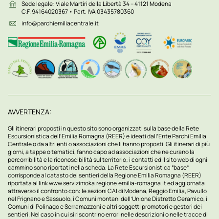
Sede legale: Viale Martiri della Libertà 34 – 41121 Modena
C.F. 94164020367 • Part. IVA 03435780360
info@parchiemiliacentrale.it
AVVERTENZA:
Gli itinerari proposti in questo sito sono organizzati sulla base della Rete
Escursionistica dell’Emilia Romagna (REER) e ideati dall’Ente Parchi Emilia
Centrale o da altri enti o associazioni che li hanno proposti. Gli itinerari di più
giorni, a tappe o tematici, fanno capo ad associazioni che ne curano la
percorribilità e la riconoscibilità sul territorio; i contatti ed il sito web di ogni
cammino sono riportati nella scheda. La Rete Escursionistica “base”
corrisponde al catasto dei sentieri della Regione Emilia Romagna (REER)
riportata al link
www.servizimoka.regione.emilia-romagna.it
ed aggiornata
attraverso il confronto con: le sezioni CAI di Modena, Reggio Emilia, Pavullo
nel Frignano e Sassuolo, i Comuni montani dell’Unione Distretto Ceramico, i
Comuni di Polinago e Serramazzoni e altri soggetti promotori e gestori dei
sentieri. Nel caso in cui si riscontrino errori nelle descrizioni o nelle tracce di