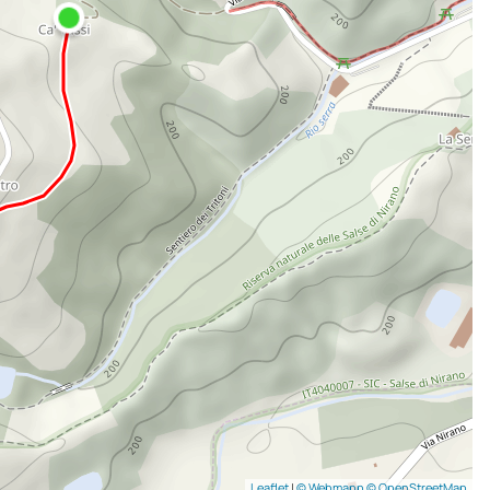
Leaflet
|
© Webmapp
© OpenStreetMap