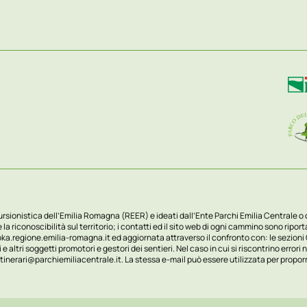
rsionistica dell’Emilia Romagna (REER) e ideati dall’Ente Parchi Emilia Centrale o da a
la riconoscibilità sul territorio; i contatti ed il sito web di ogni cammino sono ripo
ka.regione.emilia-romagna.it
ed aggiornata attraverso il confronto con: le sezioni
ri soggetti promotori e gestori dei sentieri. Nel caso in cui si riscontrino errori nel
itinerari@parchiemiliacentrale.it
. La stessa e-mail può essere utilizzata per propor