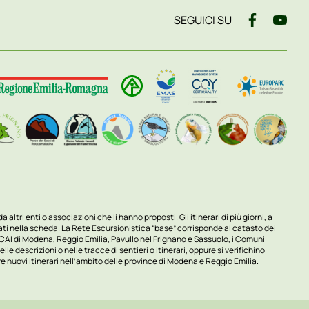
SEGUICI SU
ltri enti o associazioni che li hanno proposti. Gli itinerari di più giorni, a
rtati nella scheda. La Rete Escursionistica “base” corrisponde al catasto dei
 CAI di Modena, Reggio Emilia, Pavullo nel Frignano e Sassuolo, i Comuni
le descrizioni o nelle tracce di sentieri o itinerari, oppure si verifichino
re nuovi itinerari nell’ambito delle province di Modena e Reggio Emilia.