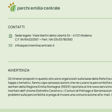
CONTATTI
Sede legale: Viale Martiri della Libertà 34 – 41121 Modena
C.F. 94164020367 • Part. IVA 03435780360
info@parchiemiliacentrale.it
AVVERTENZA:
Gli itinerari proposti in questo sito sono organizzati sulla base della Rete Escu
tappe o tematici, fanno capo ad associazioni che ne curano la percorribilità e 
sentieri della Regione Emilia Romagna (REER) riportata al link
www.servizimo
montani dell’Unione Distretto Ceramico, i Comuni di Polinago e Serramazzoni e alt
problemi sulla percorribilità si prega di inviare una comunicazione all’e-mail: